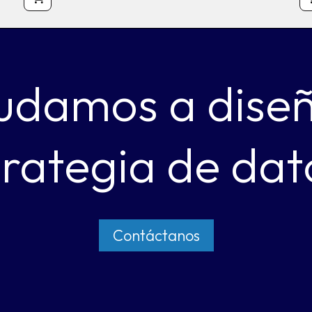
udamos a dise
trategia de dat
Contáctanos