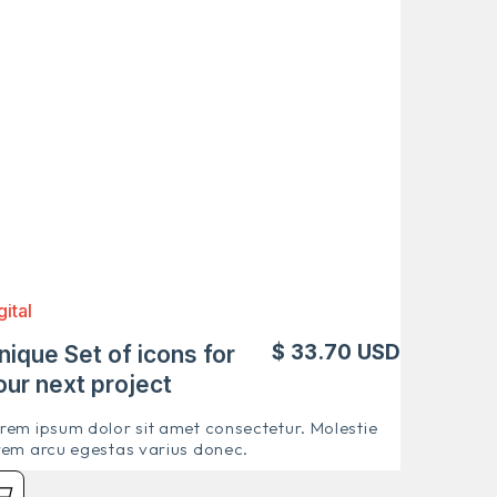
gital
$ 33.70 USD
nique Set of icons for
our next project
rem ipsum dolor sit amet consectetur. Molestie
rem arcu egestas varius donec.