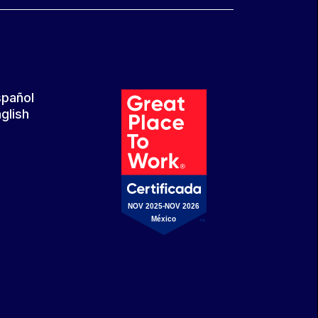
spañol
glish