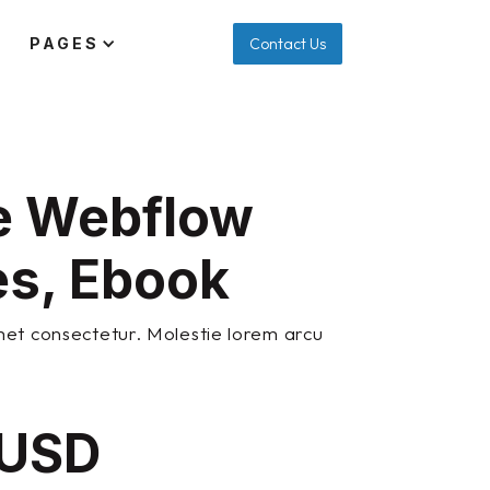
PAGES
Contact Us
e Webflow
es, Ebook
met consectetur. Molestie lorem arcu
 USD