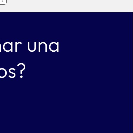
ñar una
os?